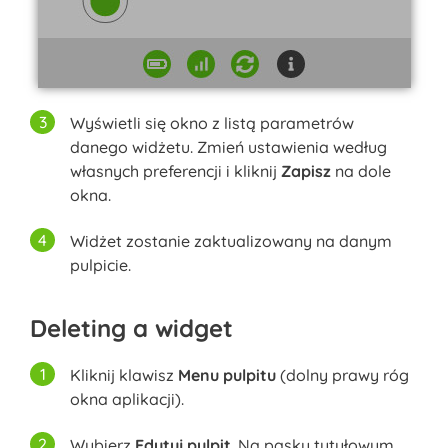
Wyświetli się okno z listą parametrów
danego widżetu. Zmień ustawienia według
własnych preferencji i kliknij
Zapisz
na dole
okna.
Widżet zostanie zaktualizowany na danym
pulpicie.
Deleting a widget
Kliknij klawisz
Menu pulpitu
(dolny prawy róg
okna aplikacji).
Wybierz
Edytuj pulpit
. Na pasku tytułowym