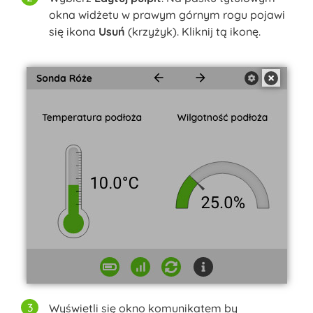
okna widżetu w prawym górnym rogu pojawi
się ikona
Usuń
(krzyżyk). Kliknij tą ikonę.
Wyświetli się okno komunikatem by