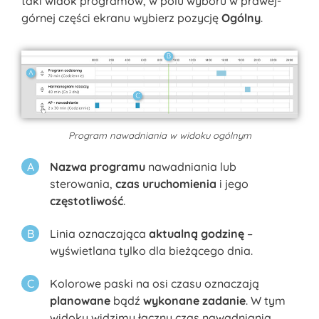
taki widok programów, w polu wyboru w prawej-
górnej części ekranu wybierz pozycję
Ogólny
.
Program nawadniania w widoku ogólnym
Nazwa programu
nawadniania lub
sterowania,
czas uruchomienia
i jego
częstotliwość
.
Linia oznaczająca
aktualną godzinę
–
wyświetlana tylko dla bieżącego dnia.
Kolorowe paski na osi czasu oznaczają
planowane
bądź
wykonane zadanie
. W tym
widoku widzimy łączny czas nawadniania