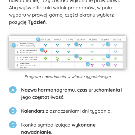
nawadnianie, i czy zostało wykonane prawidłowo.
Aby wyświetlić taki widok programów, w polu
wyboru w prawej-górnej części ekranu wybierz
pozycję
Tydzień
.
Program nawadniania w widoku tygodniowym
Nazwa harmonogramu
,
czas uruchomienia
i
jego
częstotliwość
.
Kalendarz
z oznaczeniami dni tygodnia.
Ikonka symbolizująca
wykonane
nawadnianie
.