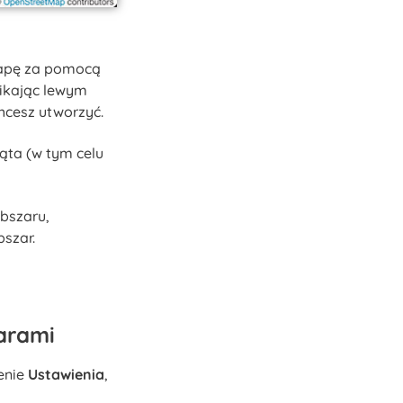
mapę za pomocą
ikając lewym
hcesz utworzyć.
ąta (w tym celu
bszaru,
szar.
arami
enie
Ustawienia
,