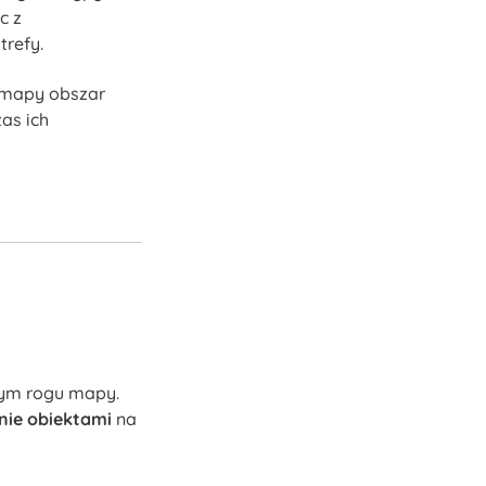
c z
trefy.
o mapy obszar
as ich
nym rogu mapy.
nie obiektami
na