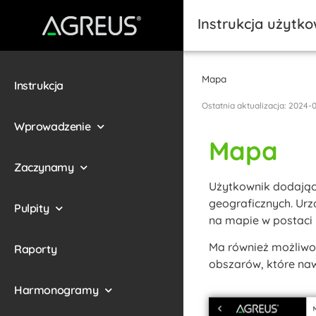
Instrukcja użytk
Mapa
Instrukcja
Ostatnia aktualizacja: 2024-
Wprowadzenie
Mapa
Zaczynamy
Użytkownik dodając
geograficznych. Urz
Pulpity
na mapie w postaci
Ma również możliwo
Raporty
obszarów, które naw
Harmonogramy