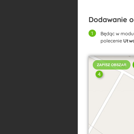
Dodawanie 
Będąc w modul
polecenie
Utwó