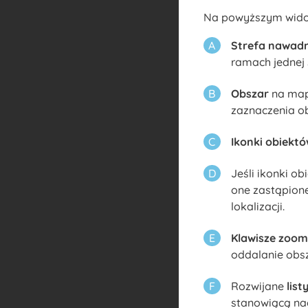
Na powyższym widok
Strefa nawad
ramach jednej
Obszar
na mapi
zaznaczenia ob
Ikonki obiekt
Jeśli ikonki o
one zastąpio
lokalizacji.
Klawisze zoom
oddalanie obs
Rozwijane
list
stanowiącą nag