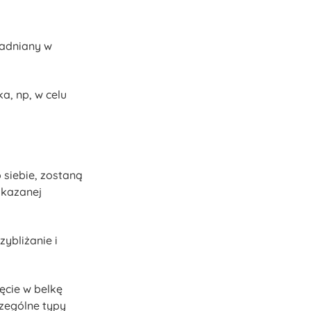
wadniany w
a, np, w celu
 siebie, zostaną
skazanej
zybliżanie i
ięcie w belkę
czególne typy