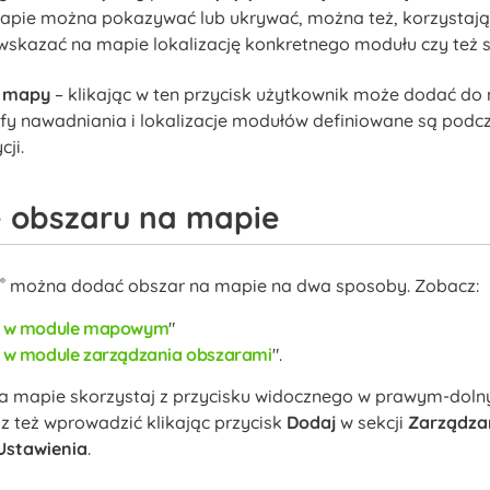
apie można pokazywać lub ukrywać, można też, korzystają
wskazać na mapie lokalizację konkretnego modułu czy też s
 mapy
– klikając w ten przycisk użytkownik może dodać d
refy nawadniania i lokalizacje modułów definiowane są podcz
cji.
 obszaru na mapie
®
można dodać obszar na mapie na dwa sposoby. Zobacz:
u w module mapowym
 w module zarządzania obszarami
.
a mapie skorzystaj z przycisku widocznego w prawym-dol
 też wprowadzić klikając przycisk
Dodaj
w sekcji
Zarządza
Ustawienia
.