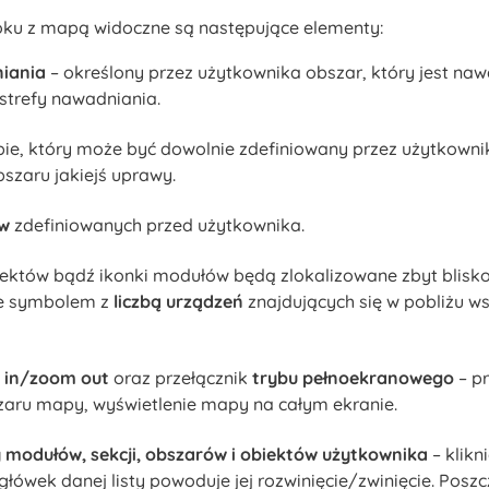
u z mapą widoczne są następujące elementy:
niania
– określony przez użytkownika obszar, który jest na
 strefy nawadniania.
e, który może być dowolnie zdefiniowany przez użytkownik
szaru jakiejś uprawy.
ów
zdefiniowanych przed użytkownika.
biektów bądź ikonki modułów będą zlokalizowane zbyt blisko
ne symbolem z
liczbą urządzeń
znajdujących się w pobliżu w
 in/zoom out
oraz przełącznik
trybu pełnoekranowego
– pr
zaru mapy, wyświetlenie mapy na całym ekranie.
y modułów, sekcji, obszarów i obiektów użytkownika
– klikn
łówek danej listy powoduje jej rozwinięcie/zwinięcie. Posz