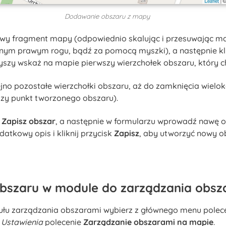
Dodawanie obszaru z mapy
iwy fragment mapy (odpowiednio skalując i przesuwając 
rnym prawym rogu, bądź za pomocą myszki), a następnie kl
szy wskaż na mapie pierwszy wierzchołek obszaru, który c
jno pozostałe wierzchołki obszaru, aż do zamknięcia wielok
wszy punkt tworzonego obszaru).
k
Zapisz obszar
, a następnie w formularzu wprowadź nawę o
datkowy opis i kliknij przycisk
Zapisz
, aby utworzyć nowy ob
bszaru w module do zarządzania obsz
ułu zarządzania obszarami wybierz z głównego menu polec
i
Ustawienia
polecenie
Zarządzanie obszarami na mapie
.