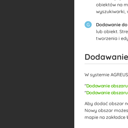
obiektów na m
wyszukiwarki, 
Dodawanie do
lub obiekt. St
tworzenia i edy
Dodawanie
W systemie AGREUS
Dodawanie obszar
Dodawanie obszaru
Aby dodać obszar n
Nowy obszar możesz
mapie na zakładce