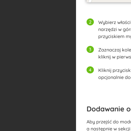
Wybierz właśc
narzędzi w gó
przyciskiem my
Zaznaczaj kole
kliknij w pier
Kliknij przycis
opcjonalnie do
Dodawanie o
Aby przejść do mod
a następnie w sekcj