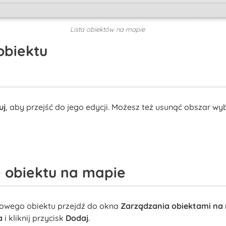
Lista obiektów na mapie
obiektu
uj
, aby przejść do jego edycji. Możesz też usunąć obszar wy
 obiektu na mapie
nowego obiektu przejdź do okna
Zarządzania obiektami na
a
i kliknij przycisk
Dodaj
.