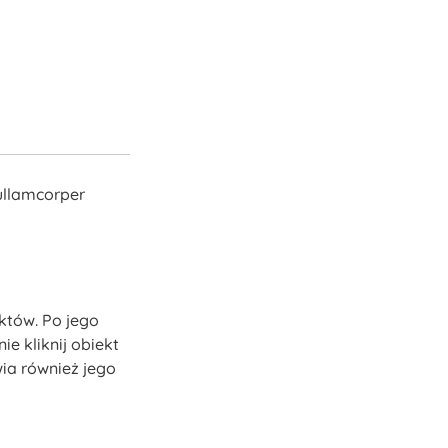
 ullamcorper
któw. Po jego
e kliknij obiekt
ia również jego