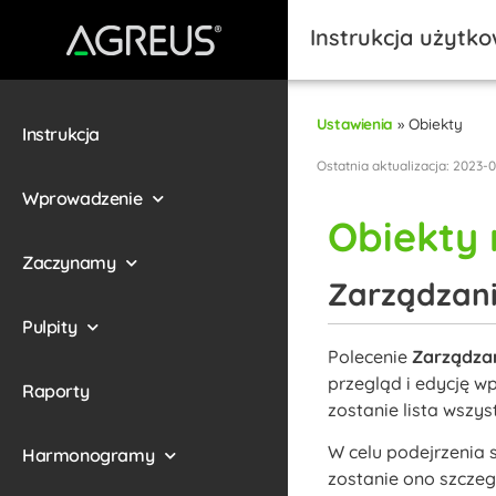
Instrukcja użytk
Ustawienia
»
Obiekty
Instrukcja
Ostatnia aktualizacja: 2023-
Wprowadzenie
Obiekty
Zaczynamy
Zarządzani
Pulpity
Polecenie
Zarządza
przegląd i edycję 
Raporty
zostanie lista wszys
W celu podejrzenia
Harmonogramy
zostanie ono szczeg