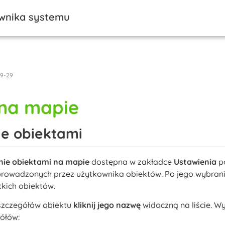
ownika systemu
09-29
 na mapie
e obiektami
nie obiektami na mapie
dostępna w zakładce
Ustawienia
p
wprowadzonych przez użytkownika obiektów. Po jego wybran
tkich obiektów.
 szczegółów obiektu
kliknij jego nazwę
widoczną na liście. W
ółów: