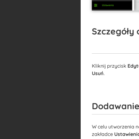
Szczegóły 
Kliknij przycisk
Edyt
Usuń
.
Dodawanie
W celu utworzenia 
zakładce
Ustawieni