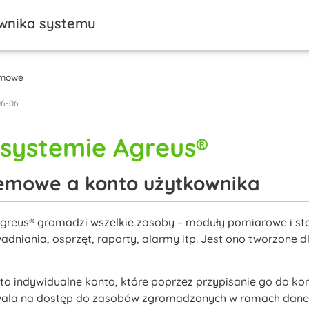
ownika systemu
emowe
06-06
systemie Agreus®
emowe a konto użytkownika
greus® gromadzi wszelkie zasoby – moduły pomiarowe i ster
niania, osprzęt, raporty, alarmy itp. Jest ono tworzone 
to indywidualne konto, które poprzez przypisanie go do ko
ala na dostęp do zasobów zgromadzonych w ramach dane