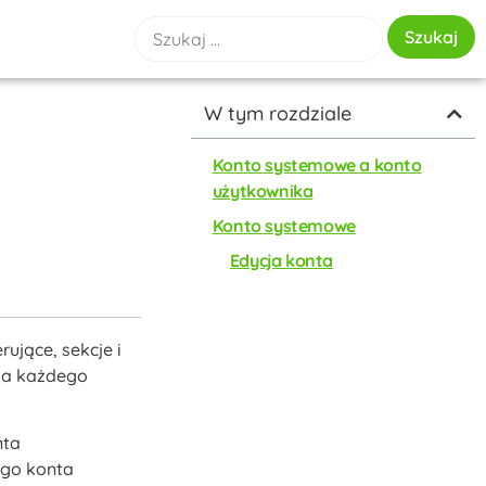
W tym rozdziale
Konto systemowe a konto
użytkownika
Konto systemowe
Edycja konta
ujące, sekcje i
dla każdego
nta
go konta