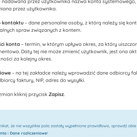
 nadawana przez użytkownika nazwa konta systemowego,
niana przez użytkownika.
 kontaktu
– dane personalne osoby, z którą należy się kon
malnych spraw związanych z kontem.
ci konta
– termin, w którym upływa okres, za który uiszczo
ntowa. Daty tej nie może zmienić użytkownik, jest ona ak
ności za kolejny okres.
niowe
– na tej zakładce należy wprowadzić dane odbiorcy fa
biorcy faktury, NIP, adres do wysyłki.
mian kliknij przycisk
Zapisz
.
nikat, że nie wszystkie pola zostały wypełnione prawidłowo, sprawdź obie
nta
i
Dane rozliczeniowe
!