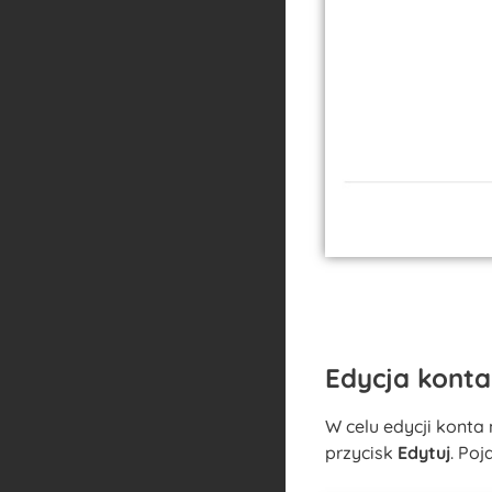
Edycja konta
W celu edycji konta
przycisk
Edytuj
. Poj